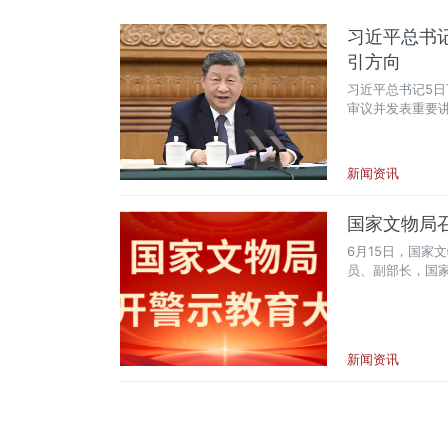
习近平总书
引方向
习近平总书记5
审议并发表重要
深入学习领会习
紧密团结在以习
梁，各省份发挥
新闻资讯
展，确保“十五五
国家文物局
6月15日，国家
员、副部长，国
中央纪委国家监
腊翊凡通报违纪
持会议，局党组
新闻资讯